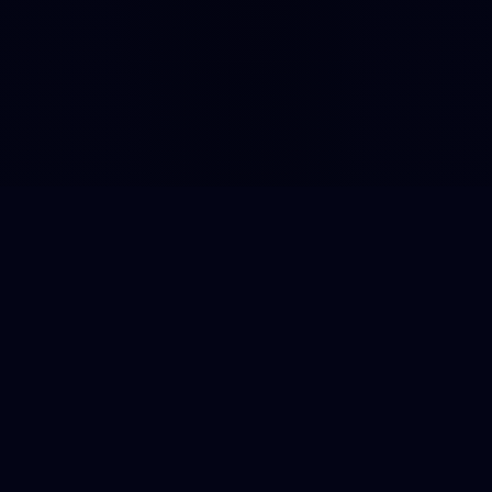
Unsere Leistungen
Bei HR DACH bieten wir Ihnen eine umfassende
Palette an Leistungen in den Bereichen
Dachdeckerei, Spenglerei und Fassadenbau. Mit
einem starken Fokus auf Qualität und Innovation
stellen wir sicher, dass Ihre Projekte während des
gesamten Prozesses, von der ersten Beratung bis